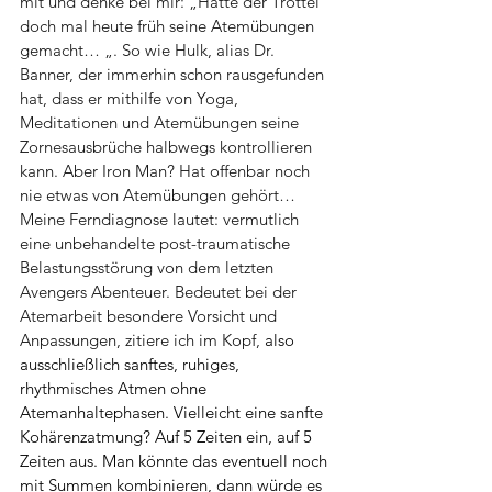
mit und denke bei mir: „Hätte der Trottel 
doch mal heute früh seine Atemübungen 
gemacht… „. So wie Hulk, alias Dr. 
Banner, der immerhin schon rausgefunden 
hat, dass er mithilfe von Yoga, 
Meditationen und Atemübungen seine 
Zornesausbrüche halbwegs kontrollieren 
kann. Aber Iron Man? Hat offenbar noch 
nie etwas von Atemübungen gehört… 
Meine Ferndiagnose lautet: vermutlich 
eine unbehandelte post-traumatische 
Belastungsstörung von dem letzten 
Avengers Abenteuer. Bedeutet bei der 
Atemarbeit besondere Vorsicht und 
Anpassungen, zitiere ich im Kopf, 
also 
ausschließlich sanftes, ruhiges, 
rhythmisches Atmen ohne 
Atemanhaltephasen. Vielleicht eine sanfte 
Kohärenzatmung? Auf 5 Zeiten ein, auf 5 
Zeiten aus. Man könnte das eventuell noch 
mit Summen kombinieren, dann würde es 